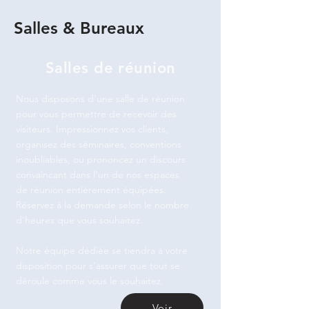
Salles & Bureaux
Salles de réunion
Nous disposons d'une salle de réunion
pour vous permettre de recevoir des
visiteurs. Impressionnez vos clients,
organisez des séminaires, conventions
inoubliables, ou prononcez un discours
convaincant dans l'un de nos espaces
de réunion entièrement équipées.
Réservez à la demande selon le nombre
d'heures que vous souhaitez.
Notre équipe dédiée se tiendra à votre
disposition pour s'assurer que tout se
déroule comme vous le souhaitez.
Voir