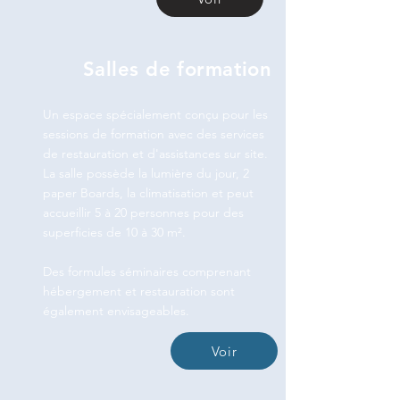
Salles de formation
Un espace spécialement conçu pour les
sessions de formation avec des services
de restauration et d'assistances sur site.
La salle possède la lumière du jour, 2
paper Boards, la climatisation et peut
accueillir 5 à 20 personnes pour des
superficies de 10 à 30 m².
Des formules séminaires comprenant
hébergement et restauration sont
également envisageables.
Voir