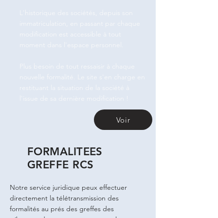
L'historique des sociétés, depuis son
immatriculation, en passant par chaque
modification est accessible à tout
moment dans l'espace personnel.
Plus besoin de tout ressaisir à chaque
nouvelle formalité. Le site s'en charge en
restituant la situation de la société à
l'issue de sa dernière modification !
Voir
FORMALITEES
GREFFE RCS
Notre service juridique peux effectuer
directement la télétransmission des
formalités au prés des greffes des