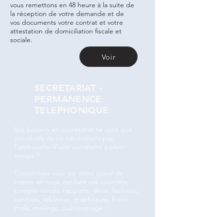
vous remettons en 48 heure à la suite de
la réception de votre demande et de
vos documents votre contrat et votre
attestation de domiciliation fiscale et
sociale.
Voir
SECRETARIAT -
PERMANENCE
TELEPHONIQUE
Vos besoins en secrétariat ne sont que
ponctuels ou ne nécessitent pas
l'embauche d'une secrétaire à plein
temps ?
Concentrez vous sur votre coeur de
métier en nous confiant vos courriers,
compte-rendu, rapports, devis, factures,
contrats, tableaux, graphiques, boite
mails, mailings, publipostage...