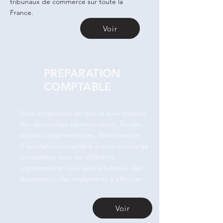
tribunaux de commerce sur toute la
France.
Voir
PREPARATION
COMPTABLE
Nous proposons de faire le suivi régulier
des démarches administratives, fiscales,
sociales, réglementaires. Notre service
d’assistance comptable prend en charge
les relations avec les différents
organismes et vous assure la tenue des
documents, des règlements à effectuer..
Voir