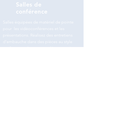
Salles de
conférence
Salles équipées de matériel de pointe
pour les vidéoconférences et les
présentations. Réalisez des entretiens
d'embauche dans des pièces au style
professionnel, inspirant, décontracté
ou plus discret.
Voir
Bureau
Domiciliez votre entreprise dans un
bureau privatif situé dans notre centre
d'affaires. Du mobilier au Wi-Fi haut
débit, tout est pris en charge dans nos
espaces de travail entièrement équipés,