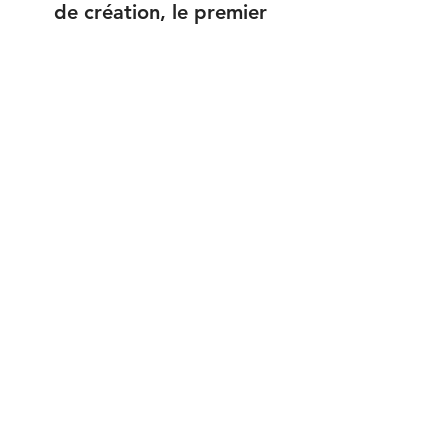
de création, le premier
règlement correspond à un
trimestre.
Services
Domiciliation
Formalités Greffe RCS
Secrétariat
Boites Postales
Domiciliation
Domiciliation Commerciale
Choisir son contrat
Création d'entreprise
Création d'entreprise